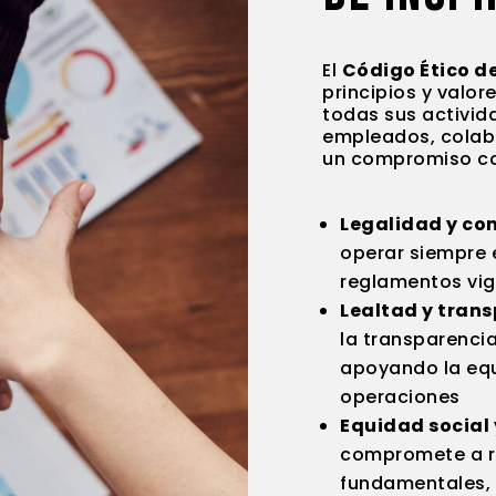
El
Código Ético de
principios y valo
todas sus activida
empleados, colabo
un compromiso c
Legalidad y co
operar siempre 
reglamentos vi
Lealtad y tran
la transparencia
apoyando la equ
operaciones
Equidad social 
compromete a r
fundamentales, 