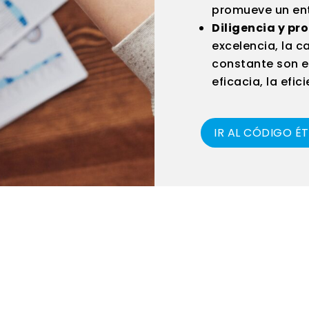
promueve un ent
Diligencia y pr
excelencia, la c
constante son e
eficacia, la efic
IR AL CÓDIGO É
TACTOS RÁPIDOS
ENLACES ÚTILES
della Fisica 1/3 – Sarcedo
 36030 Italy
Compañía
ello@tonello.com
Productos
 0445 343200
Responsabilidad