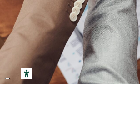
CON
Via 
(VI)
ton
+39