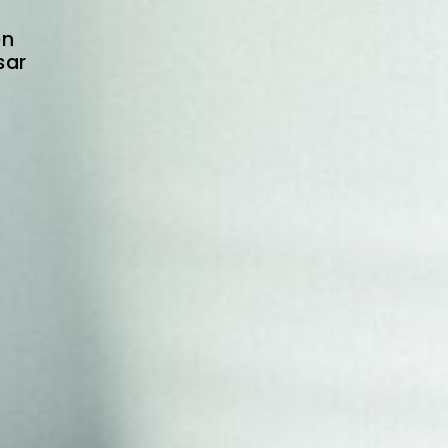
en
sar