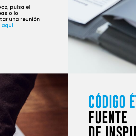
oz, pulsa el
eas o lo
tar una reunión
o
aquí
.
CÓDIGO É
FUENTE
DE INSPI