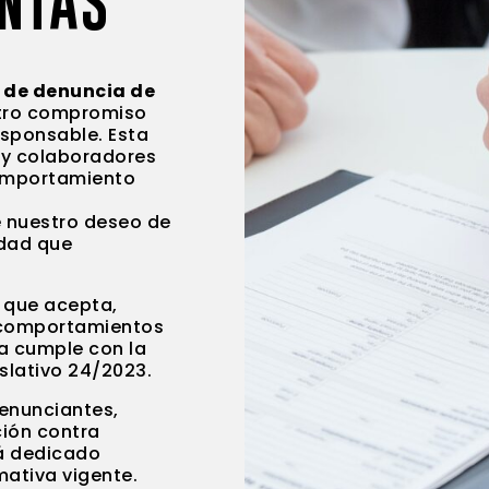
ENTAS
 de denuncia de
stro compromiso
esponsable. Esta
 y colaboradores
comportamiento
e nuestro deseo de
idad que
a que acepta,
 comportamientos
ma cumple con la
islativo 24/2023.
enunciantes,
ción contra
tá dedicado
mativa vigente.