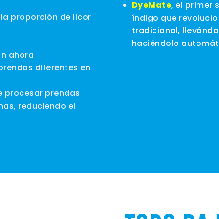
DyeMate
, el primer
 la proporción de licor
índigo que revolucio
tradicional, llevánd
haciéndolo automáti
ión ahora
prendas diferentes en
te procesar prendas
as, reduciendo el