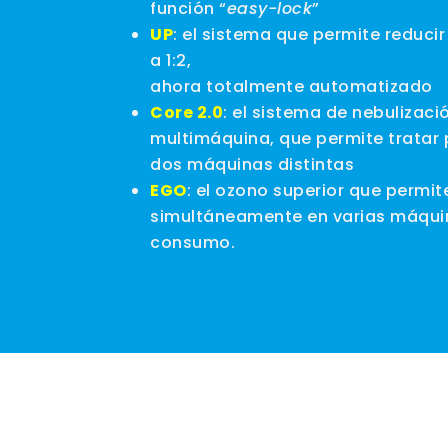
función “
easy-lock
”
UP
: el sistema que permite reducir
a 1:2,
ahora totalmente automatizado
Core 2.0
: el sistema de nebulizac
multimáquina, que permite tratar 
dos máquinas distintas
EGO
: el ozono superior que permi
simultáneamente en varias máquin
consumo.