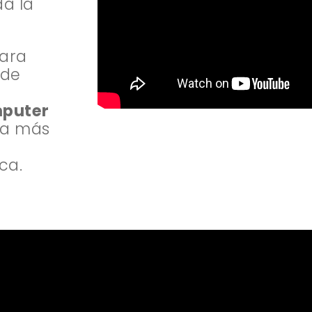
da la
ara
 de
puter
ía más
ca.