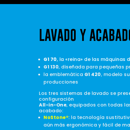
LAVADO Y ACABAD
G1 70
, la «reina» de las máquinas
G1 130
, diseñada para pequeñas 
la emblemática
G1 420
, modelo su
producciones
Los tres sistemas de lavado se pres
configuración
All-in-One
, equipados con todas la
acabado:
NoStone®
: la tecnología sustituti
aún más ergonómica y fácil de man