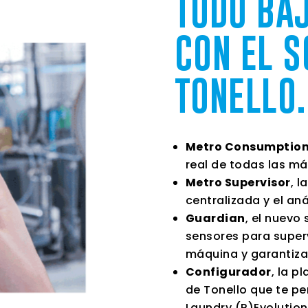
TODO BA
CON EL 
TONELLO.
Metro Consumptio
real de todas las m
Metro Supervisor
, l
centralizada y el aná
Guardian
, el nuevo
sensores para super
máquina y garantizar
Configurador
, la p
de Tonello que te pe
Laundry (R)Evolutio