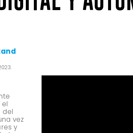
tand
2023.
nte
, el
 del
una vez
res y