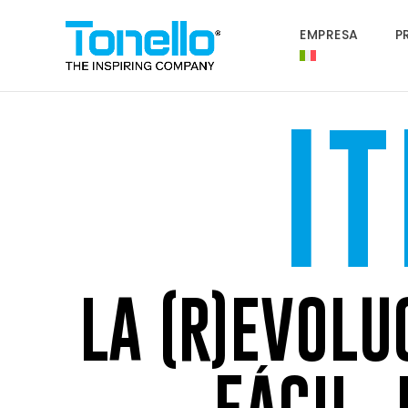
EMPRESA
P
I
LA (R)EVOLU
FÁCIL,