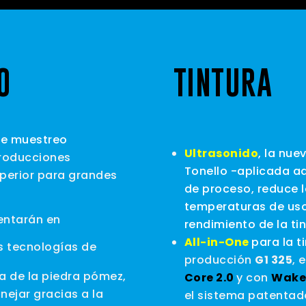
O
TINTURA
 de muestreo
Ultrasonido
, la nue
producciones
Tonello -aplicada a
perior para grandes
de proceso, reduce l
temperaturas de uso
entarán en
rendimiento de la ti
All-in-One
para la t
s tecnologías de
producción
G1 325
, 
va de la piedra pómez,
Core 2.0
y con
Wak
ejar gracias a la
el sistema patentado