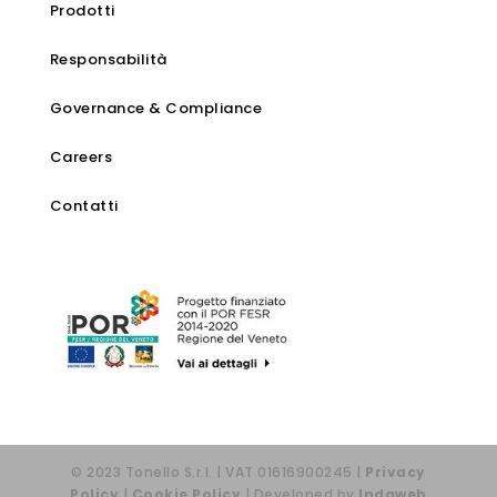
Prodotti
Responsabilità
Governance & Compliance
Careers
Contatti
© 2023 Tonello S.r.l. | VAT 01616900245 |
Privacy
Policy
|
Cookie Policy
| Developed by
Indaweb